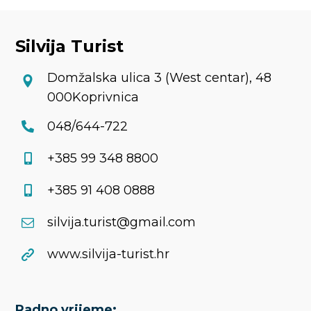
Silvija Turist
Domžalska ulica 3 (West centar), 48
000Koprivnica
048/644-722
+385 99 348 8800
+385 91 408 0888
silvija.turist@gmail.com
www.silvija-turist.hr
Radno vrijeme: