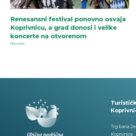
Renesansni festival ponovno osvaja
Koprivnicu, a grad donosi i velike
koncerte na otvorenom
Novosti
Turistič
Koprivni
Trg bana Jo
Koprivnica