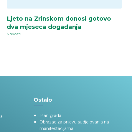
Ljeto na Zrinskom donosi gotovo
dva mjeseca događanja
Novosti
Ostalo
Plan grada
ca
Obrazac za prijavu sudjelovanja na
manifestacijama