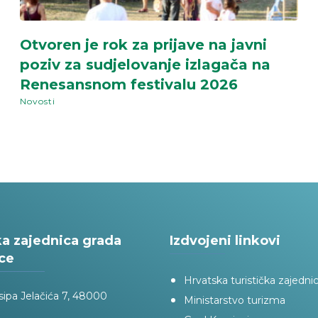
Otvoren je rok za prijave na javni
poziv za sudjelovanje izlagača na
Renesansnom festivalu 2026
Novosti
ka zajednica grada
Izdvojeni linkovi
ce
Hrvatska turistička zajedni
sipa Jelačića 7, 48000
Ministarstvo turizma