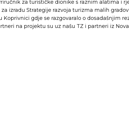
riručnik za turističke dionike s raznim alatima i r
a za izradu Strategije razvoja turizma malih gradov
. u Koprivnici gdje se razgovaralo o dosadašnjim r
tneri na projektu su uz našu TZ i partneri iz Novare