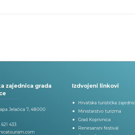
ka zajednica grada
Izdvojeni linkovi
ce
Hrvatska turistička zajedni
sipa Jelačića 7, 48000
Ministarstvo turizma
Grad Koprivnica
 621 433
Renesansni festival
nicatourism.com