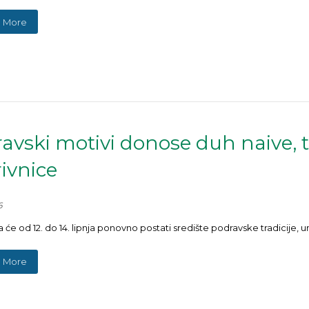
 More
avski motivi donose duh naive, tr
ivnice
6
 će od 12. do 14. lipnja ponovno postati središte podravske tradicije, 
 More