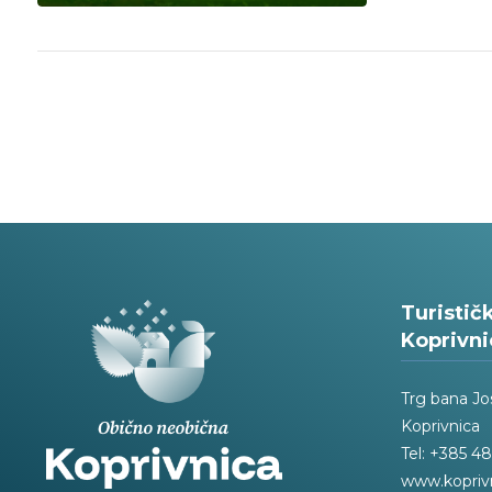
Turistič
Koprivni
Trg bana Jo
Koprivnica
Tel: +385 48
www.kopriv