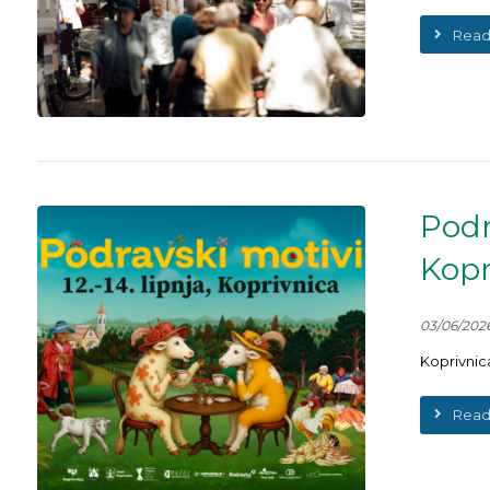
Read
Podr
Kopr
03/06/202
Koprivnica
Read